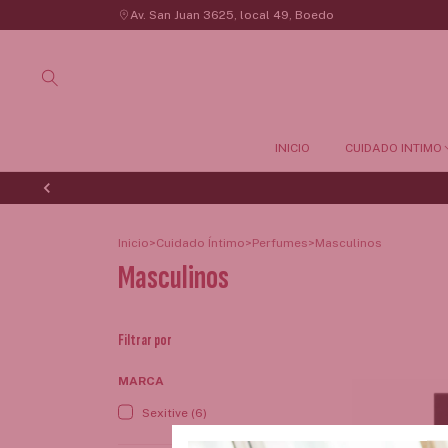
Av. San Juan 3625, local 49, Boedo
INICIO
CUIDADO INTIMO
Inicio
>
Cuidado Íntimo
>
Perfumes
>
Masculinos
Masculinos
Filtrar por
MARCA
Sexitive (6)