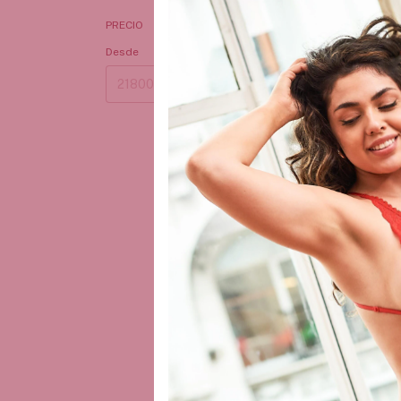
PRECIO
Desde
Hasta
Perfume HIS 
- Aceite conce
$21.800,00
3
x
$7.266,67
sin int
$20.710,00
con
depósito
¡Solo quedan
3
e