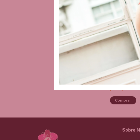
Perfume Afrodi
Men
$39.490,0
3
x
$13.163,33
sin in
$37.515,50
con
depósito
¡Solo quedan
2
e
Sobre N