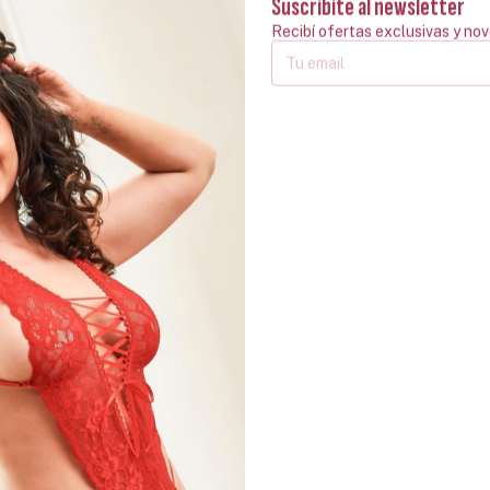
Suscribite al newsletter
Recibí ofertas exclusivas y no
X APHRODISIAC
Perfume Masculino Con
Perfume Aphrod
ntrado Roll On
Feromonas For Him Vip Sexitive
For Him Elixir 
100 Ml
$42.900,00
$43.500,00
erés
3
x
$14.300,00
sin interés
3
x
$14.500,00
sin int
Transferencia o
$40.755,00
con
Transferencia o
$41.325,00
con
depósito
depósito
n stock!
¡Última unidad!
¡Solo quedan
2
e