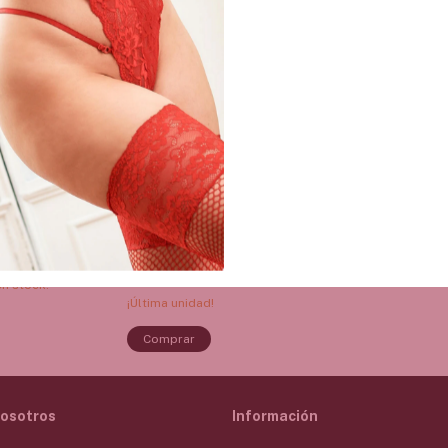
siaco Inevitable
Perfume Fucking Fabulous -
100 ml
0
$41.500,00
$38.000,00
8
% OFF
terés
3
x
$12.666,67
sin interés
Transferencia o
$36.100,00
con
Transferencia o
depósito
n stock!
¡Última unidad!
osotros
Información