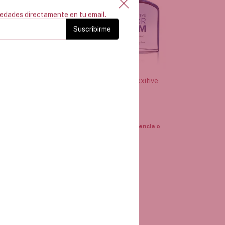
vedades directamente en tu email.
Suscribirme
isiac Sexitive
Perfume Aphrodisiac Sexitive
100ml
For Him 100ml
$43.500,00
erés
3
x
$14.500,00
sin interés
Transferencia o
$41.325,00
con
Transferencia o
depósito
n stock!
¡Última unidad!