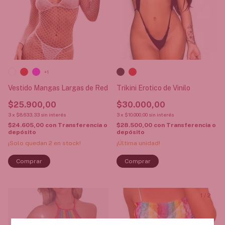
+1
Vestido Mangas Largas de Red
Trikini Erotico de Vinilo
$25.900,00
$30.000,00
3
x
$8.633,33
sin interés
3
x
$10.000,00
sin interés
$24.605,00
con
Transferencia o
$28.500,00
con
Transferencia o
depósito
depósito
¡Solo quedan
2
en stock!
¡Última unidad!
Comprar
Comprar
1
/
2