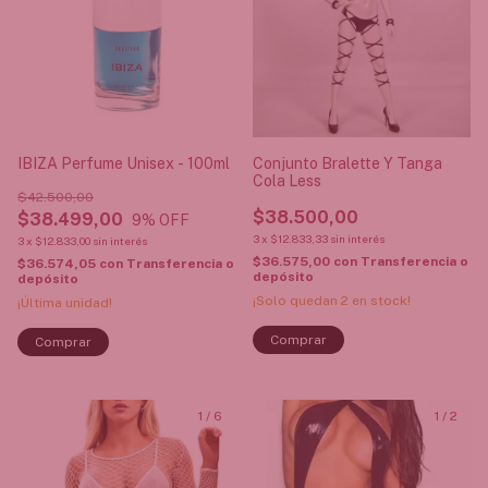
IBIZA Perfume Unisex - 100ml
Conjunto Bralette Y Tanga
Cola Less
$42.500,00
$38.500,00
$38.499,00
9
% OFF
3
x
$12.833,33
sin interés
3
x
$12.833,00
sin interés
$36.575,00
con
Transferencia o
$36.574,05
con
Transferencia o
depósito
depósito
¡Solo quedan
2
en stock!
¡Última unidad!
Comprar
1
/
6
1
/
2