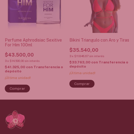
Perfume Aphrodisiac Sexitive
Bikini Triangulo con Aro y Tiras
For Him 100ml
$35.540,00
$43.500,00
3
x
$11.846,67
sin interés
3
x
$14.500,00
sin interés
$33.763,00
con
Transferencia o
depósito
$41.325,00
con
Transferencia o
depósito
¡Última unidad!
¡Última unidad!
Comprar