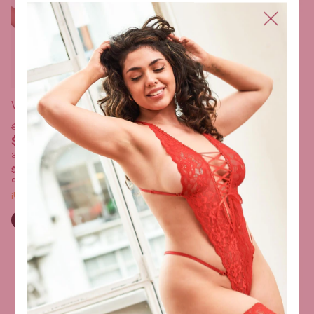
Vestido Red Arcoiris
Vestido Straples Red Arcoiris
$32.900,00
$32.900,00
$28.900,00
12
% OFF
3
x
$10.966,67
sin interés
3
x
$9.633,33
sin interés
$31.255,00
con
Transferencia o
depósito
$27.455,00
con
Transferencia o
depósito
¡Solo quedan
3
en stock!
¡Última unidad!