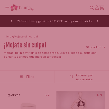
🎁 Suscribite y ganá un 20% OFF en tu primer pedido.
Inicio
>
¡Mojate sin culpa!
¡Mojate sin culpa!
10 productos
mallas, bikinis y trikinis de temporada. Llevá el juego al agua con
conjuntos únicos que marcan tendencia.
Ordenar por:
Filtrar
Más vendidos
1
/
2
1
/
6
GRATIS